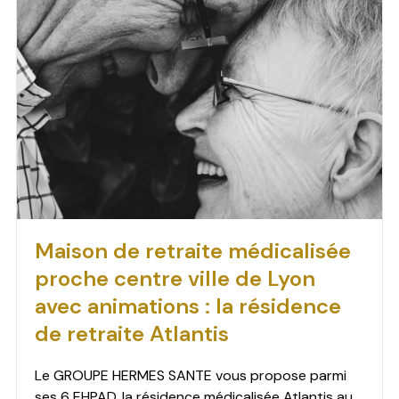
Maison de retraite médicalisée
proche centre ville de Lyon
avec animations : la résidence
de retraite Atlantis
Le GROUPE HERMES SANTE vous propose parmi
ses 6 EHPAD, la résidence médicalisée Atlantis au