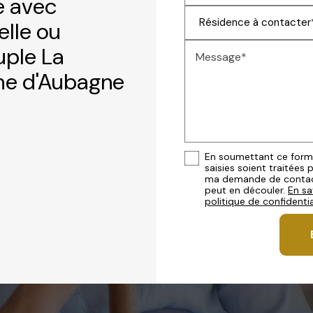
e avec
lle ou
ple La
Message*
che d'Aubagne
En soumettant ce formul
saisies soient traitées 
ma demande de contact
peut en découler.
En sa
politique de confidentia