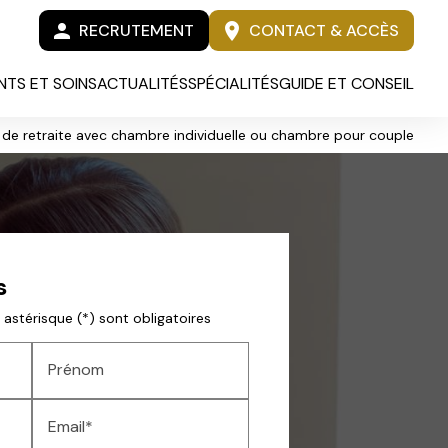
person
location_on
RECRUTEMENT
CONTACT & ACCÈS
TS ET SOINS
ACTUALITÉS
SPÉCIALITÉS
GUIDE ET CONSEIL
 de retraite avec chambre individuelle ou chambre pour couple
s
astérisque (*) sont obligatoires
Prénom
Email*