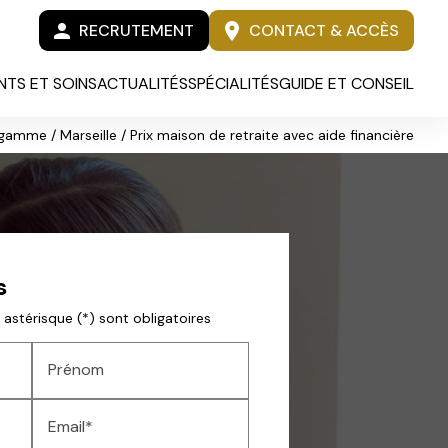
person
location_on
RECRUTEMENT
CONTACT & ACCÈS
TS ET SOINS
ACTUALITÉS
SPÉCIALITÉS
GUIDE ET CONSEIL
gamme / Marseille / Prix maison de retraite avec aide financière
s
astérisque (*) sont obligatoires
Prénom
Email*