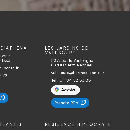
 D'ATHÉNA
LES JARDINS DE
VALESCURE
ldonne
adisse
53 Allee de Vaulongue
83700 Saint-Raphaël
-sante.fr
valescure@hermes-sante.fr
2 22
Tél :
04 94 52 88 88
Accès
Prendre RDV
TLANTIS
RÉSIDENCE HIPPOCRATE