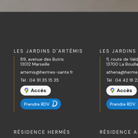
LES JARDINS D'ARTÉMIS
LES JARDINS
89, avenue des Butris
11, route de Va
13012 Marseille
13700 La Bouill
artemis@hermes-sante.fr
athena@hermes
Tél :
04 91 35 15 35
Tél :
04 42 18 2
Accès
Accès
Prendre RDV
Prendre RDV
RÉSIDENCE HERMÈS
RÉSIDENCE A