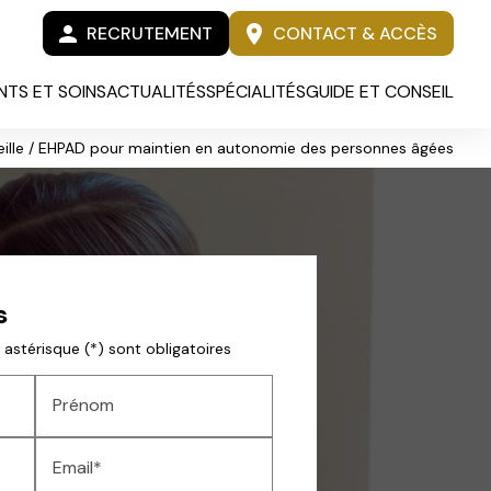
person
location_on
RECRUTEMENT
CONTACT & ACCÈS
TS ET SOINS
ACTUALITÉS
SPÉCIALITÉS
GUIDE ET CONSEIL
eille / EHPAD pour maintien en autonomie des personnes âgées
s
astérisque (*) sont obligatoires
Prénom
Email*