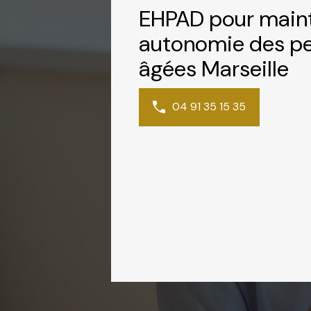
EHPAD pour maint
autonomie des p
âgées Marseille
04 91 35 15 35