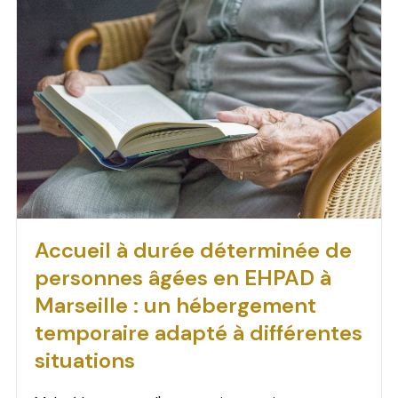
Accueil à durée déterminée de
personnes âgées en EHPAD à
Marseille : un hébergement
temporaire adapté à différentes
situations